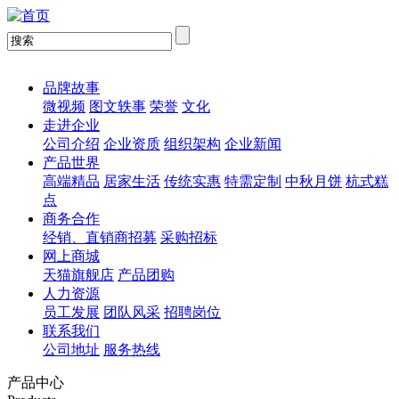
品牌故事
微视频
图文轶事
荣誉
文化
走进企业
公司介绍
企业资质
组织架构
企业新闻
产品世界
高端精品
居家生活
传统实惠
特需定制
中秋月饼
杭式糕
点
商务合作
经销、直销商招募
采购招标
网上商城
天猫旗舰店
产品团购
人力资源
员工发展
团队风采
招聘岗位
联系我们
公司地址
服务热线
产品中心