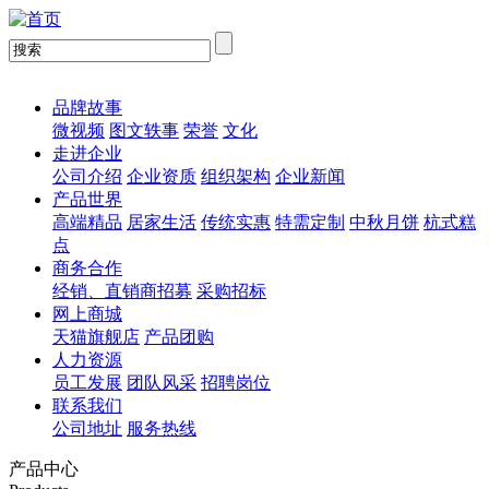
品牌故事
微视频
图文轶事
荣誉
文化
走进企业
公司介绍
企业资质
组织架构
企业新闻
产品世界
高端精品
居家生活
传统实惠
特需定制
中秋月饼
杭式糕
点
商务合作
经销、直销商招募
采购招标
网上商城
天猫旗舰店
产品团购
人力资源
员工发展
团队风采
招聘岗位
联系我们
公司地址
服务热线
产品中心